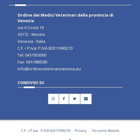
Ordine dei Medici Veterinari della provincia di
Venezia
via A.Costa 19
30172 - Mestre
Venezia - Italia
C.F. / P.Iva: P.IVA 82011990270
Tel: 041/950000
Fax: 041/986580
info@ordineveterinarivenezia.eu
CONDIVIDI SU
C.F. / P.Iva: P.IVA 82011990270
-
Privacy
-
Versione Mobile